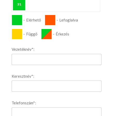
31
-
Elérhető
-
Lefoglalva
-
Függő
-
Érkezés
Vezetéknév*:
Keresztnév*:
Telefonszám*: