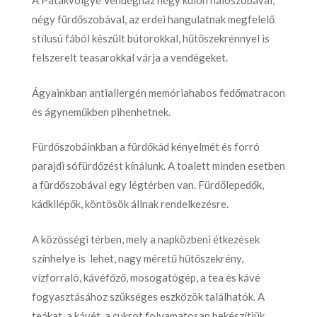
A Patakvölgye Vendégház négy külön hálószobával,
négy fürdőszobával, az erdei hangulatnak megfelelő
stílusú fából készült bútorokkal, hűtőszekrénnyel is
felszerelt teasarokkal várja a vendégeket.
Ágyainkban antiallergén memóriahabos fedőmatracon
és ágyneműkben pihenhetnek.
Fürdőszobáinkban a fürdőkád kényelmét és forró
parajdi sófürdőzést kínálunk. A toalett minden esetben
a fürdőszobával egy légtérben van. Fürdőlepedők,
kádkilépők, köntösök állnak rendelkezésre.
A közösségi térben, mely a napközbeni étkezések
színhelye is lehet, nagy méretű hűtőszekrény,
vízforraló, kávéfőző, mosogatógép, a tea és kávé
fogyasztásához szükséges eszközök találhatók. A
teákat, a kávét, a cukrot folyamatosan bekészítjük.