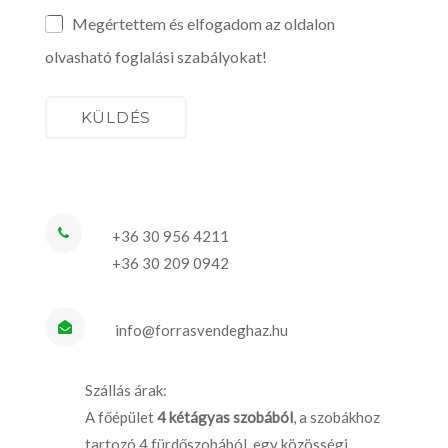
Megértettem és elfogadom az oldalon
olvasható foglalási szabályokat!
+36 30 956 4211
+36 30 209 0942
info@forrasvendeghaz.hu
Szállás árak:
A főépület
4 kétágyas szobából
, a szobákhoz
tartozó 4 fürdőszobából, egy közösségi