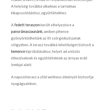
A helyiség továbbá alkalmas a tartalmas
kikapcsolódáshoz, együttlétekhez.
A
fedett teraszon
került elhelyezésre a
panorámaszaunánk
, amiben pihenve
gyönyörködhetünk az itt csörgedező patak
völgyében. A terasz továbbá lehetőséget biztosít a
kemence
kipróbálásához, helyet ad a közös
étkezéseknek és együttléteknek az árnyas erdő
lombjai alatt.
A napozóterasz a zöld wellness élményét biztosítja
nyugágyainkon.