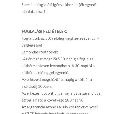
Speciális foglalási igényeikhez kérjék egyedi
ajánlatainkat!
FOGLALÁSI FELTÉTELEK:
Foglalásuk az 50% előleg megfizetésével válik
véglegessé!
Lemondási feltételek:
-Az érkezést megelőző 30. napig a foglalás
kötbérmentesen lemondható. A 30. naptól a
kötbér az előleggel egyenlő.
Az érkezést megelőző 15. napig a kötbér a
szállásdíj 100%-a.
Az érkezés időpontjáig a foglalás árgaranciával
átfoglalható a következő 180 napra.
Az árgarancia azonos ársáv esetén érvényes!
A SZÉP kártyás fizetések visszatérítése