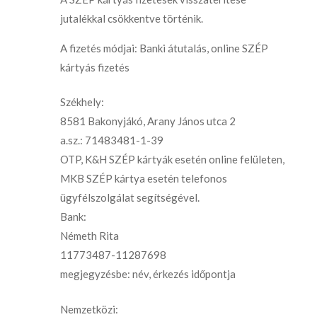
jutalékkal csökkentve történik.
A fizetés módjai: Banki átutalás, online SZÉP
kártyás fizetés
Székhely:
8581 Bakonyjákó, Arany János utca 2
a.sz.: 71483481-1-39
OTP, K&H SZÉP kártyák esetén online felületen,
MKB SZÉP kártya esetén telefonos
ügyfélszolgálat segítségével.
Bank:
Németh Rita
11773487-11287698
megjegyzésbe: név, érkezés időpontja
Nemzetközi: