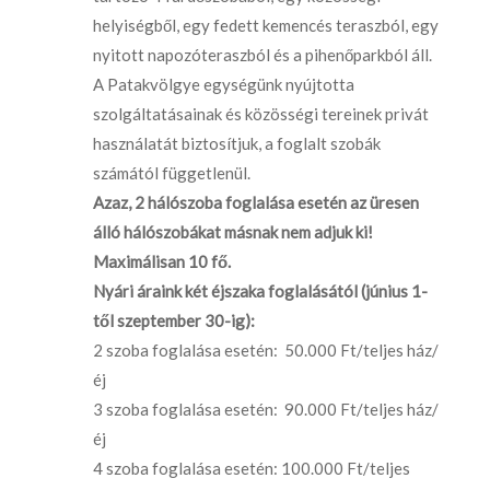
helyiségből, egy fedett kemencés teraszból, egy
nyitott napozóteraszból és a pihenőparkból áll.
A Patakvölgye egységünk nyújtotta
szolgáltatásainak és közösségi tereinek privát
használatát biztosítjuk, a foglalt szobák
számától függetlenül.
Azaz, 2 hálószoba foglalása esetén az üresen
álló hálószobákat másnak nem adjuk ki!
Maximálisan 10 fő.
Nyári áraink két éjszaka foglalásától (június 1-
től szeptember 30-ig):
2 szoba foglalása esetén: 50.000 Ft/teljes ház/
éj
3 szoba foglalása esetén: 90.000 Ft/teljes ház/
éj
4 szoba foglalása esetén: 100.000 Ft/teljes