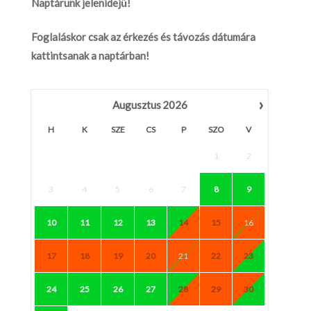
Naptárunk jelenidejű!
Foglaláskor csak az érkezés és távozás dátumára
kattintsanak a naptárban!
›
Augusztus
2026
H
K
SZE
CS
P
SZO
V
1
2
3
4
5
6
7
8
9
10
11
12
13
14
15
16
17
18
19
20
21
22
23
24
25
26
27
28
29
30